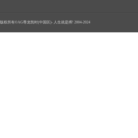
版权所有©AG尊龙凯时(中国区)- 人生就是搏! 2004-2024