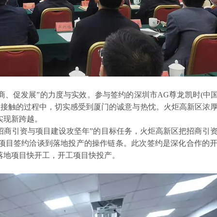
促发展”的力度与实效。参与签约的深圳市AG尊龙凯时(中国区
员接触的过程中，切实感受到厦门的诚意与热忱。火炬高新区浓
实现新跨越。
全市“招商引资与项目建设攻坚年”的目标任务，火炬高新区把招商引
项目签约洽谈到落地投产的操作链条。此次签约是深化合作的
落地项目快开工，开工项目快投产。