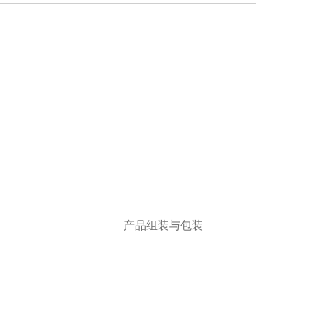
成功的关键因素在于促使产品能即时上市、提供一个符合成
时将持续创新制造技术，为客户提升企业价值。
产品组装与包装