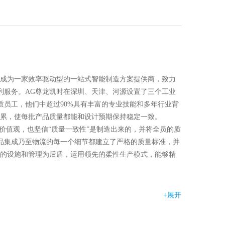
展成为一家效率驱动型的一站式智能制造方案提供商，致力
列服务。AG尊龙凯时在深圳、天津、河源设置了三个工业
质员工，他们中超过90%具有丰富的专业技能和多年行业背
积累，使每批产品质量都能和设计预期保持稳定一致。
价值观，也坚信“质量一致性”是制造出来的，并将全员的质
品集成乃至物流的每一个细节都建立了严格的质量标准，并
进的设施和管理为后盾，运用领先的柔性生产模式，能够精
智慧工厂系统，能结合IE精益制造，导入JIT供料模式，同
间的高效运作；并能在互联网模式下帮助客户把产品更快地
+展开
丰富的经验，能提供多样和灵活的制造服务协助客户赢取