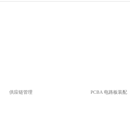
市场。AG尊龙凯时深知身为电子制造服务者，其
本效益的生产规划和卓越的品质，未来AG尊龙凯
供应链管理
PCBA 电路板装配